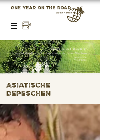
One year on the road
2023 - 2024
Zögere nie, weit fortzugehen,
hinter alle Meere,
alle Grenzen, alle Länder, allen Glaubens.
Leo
Africanus
Amin Maalouf
Asiatische
Depeschen