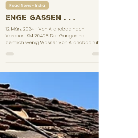
Ingo
14. März 2024
4 Min. Lesezeit
Road News - India
Enge Gassen . . .
12. März 2024 - Von Allahabad nach
Varanasi KM 20.428 Der Ganges hat
ziemlich wenig Wasser. Von Allahabad führt
eine große Brücke über...