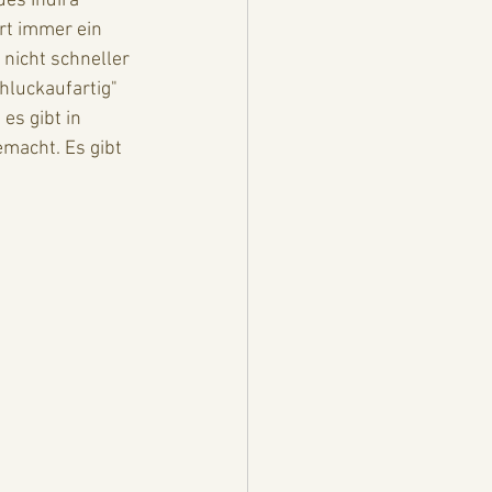
es Indira 
rt immer ein 
 nicht schneller 
luckaufartig" 
es gibt in 
macht. Es gibt 