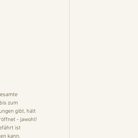
gesamte 
 bis zum 
ngen gibt, hält 
öffnet - jawohl! 
fährt ist 
en kann. 