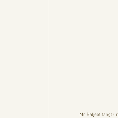
     Mr. Baljeet fängt uns vor dem Custom House ein. Ohne den höflichen Sikh mit seinem Turban, 