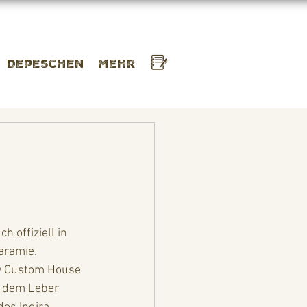
Depeschen
Mehr
 offiziell in 
aramie. 
w Custom House 
d dem Leber 