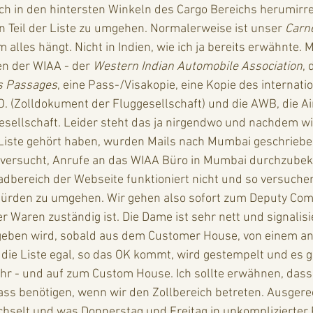
h in den hintersten Winkeln des Cargo Bereichs herumirre
 Teil der Liste zu umgehen. Normalerweise ist unser 
Carn
alles hängt. Nicht in Indien, wie ich ja bereits erwähnte. M
n der WIAA - der 
Western Indian Automobile Association
, 
s Passages
, eine Pass-/Visakopie, eine Kopie des internati
O. (Zolldokument der Fluggesellschaft) und die AWB, die Air
sellschaft. Leider steht das ja nirgendwo und nachdem wi
Liste gehört haben, wurden Mails nach Mumbai geschriebe
 versucht, Anrufe an das WIAA Büro in Mumbai durchzube
dbereich der Webseite funktioniert nicht und so versuchen 
 Hürden zu umgehen. Wir gehen also sofort zum Deputy Com
 Waren zuständig ist. Die Dame ist sehr nett und signalisie
i geben wird, sobald aus dem Customer House, von einem a
 die Liste egal, so das OK kommt, wird gestempelt und es ge
hr - und auf zum Custom House. Ich sollte erwähnen, dass 
ass benötigen, wenn wir den Zollbereich betreten. Ausgere
chselt und was Donnerstag und Freitag in unkomplizierter