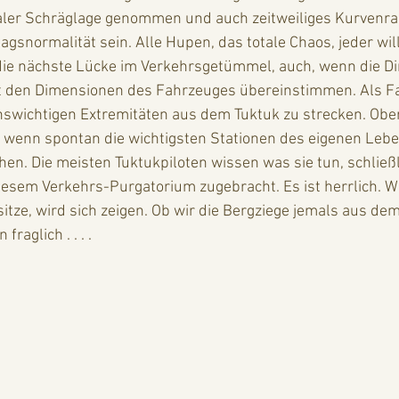
aler Schräglage genommen und auch zeitweiliges Kurvenra
agsnormalität sein. Alle Hupen, das totale Chaos, jeder wil
 die nächste Lücke im Verkehrsgetümmel, auch, wenn die D
t den Dimensionen des Fahrzeuges übereinstimmen. Als Fa
nswichtigen Extremitäten aus dem Tuktuk zu strecken. Ober
wenn spontan die wichtigsten Stationen des eigenen Lebe
en. Die meisten Tuktukpiloten wissen was sie tun, schließl
iesem Verkehrs-Purgatorium zugebracht. Es ist herrlich. Wi
itze, wird sich zeigen. Ob wir die Bergziege jemals aus dem
aglich . . . . 