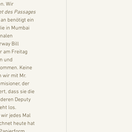
n. Wir 
et des Passages
an benötigt ein 
die in Mumbai 
onalen 
way Bill 
r am Freitag 
n und 
kommen. Keine 
wir mit Mr. 
misioner, der 
rt, dass sie die 
nderen Deputy  
ht los. 
wir jedes Mal 
chnet heute hat 
 Papierform 