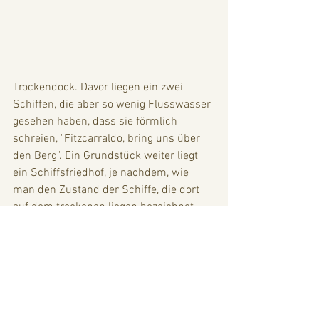
Trockendock. Davor liegen ein zwei 
Schiffen, die aber so wenig Flusswasser 
gesehen haben, dass sie förmlich 
schreien, "Fitzcarraldo, bring uns über 
den Berg". Ein Grundstück weiter liegt 
ein Schiffsfriedhof, je nachdem, wie 
man den Zustand der Schiffe, die dort 
auf dem trockenen liegen bezeichnet. 
Ich vermute mal, dass die nie wieder zu 
Wasser gelassen werden, aber wir sind 
im Orient und da geschehen Wunder 
über Wunder!