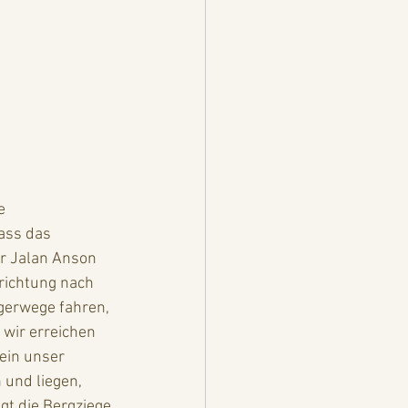
e 
ass das 
r Jalan Anson 
trichtung nach 
gerwege fahren, 
wir erreichen 
ein unser 
 und liegen, 
gt die Bergziege 