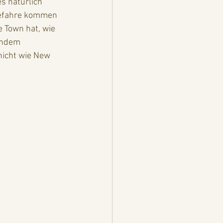
gefahre kommen 
 Town hat, wie 
endem 
nicht wie New 