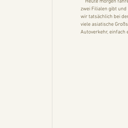
    Heute morgen fahren wir in die BMW-Vertretung von George Town, von denen es natürlich 
zwei Filialen gibt u
wir tatsächlich bei d
viele asiatische Gro
Autoverkehr, einfach