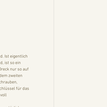
 Ist eigentlich 
, ist so ein 
reck nur so auf 
 dem zweiten 
chrauben, 
hlüssel für das 
voll 