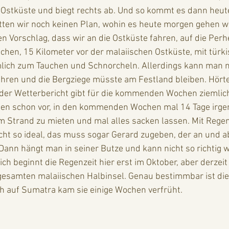
 Ostküste und biegt rechts ab. Und so kommt es dann heut
ten wir noch keinen Plan, wohin es heute morgen gehen wi
 Vorschlag, dass wir an die Ostküste fahren, auf die Perhe
lchen, 15 Kilometer vor der malaiischen Ostküste, mit tür
ich zum Tauchen und Schnorcheln. Allerdings kann man n
ahren und die Bergziege müsste am Festland bleiben. Hörte 
 der Wetterbericht gibt für die kommenden Wochen ziemlich
ten schon vor, in den kommenden Wochen mal 14 Tage irge
 Strand zu mieten und mal alles sacken lassen. Mit Regen
cht so ideal, das muss sogar Gerard zugeben, der an und ab
 Dann hängt man in seiner Butze und kann nicht so richtig 
h beginnt die Regenzeit hier erst im Oktober, aber derzeit l
gesamten malaiischen Halbinsel. Genau bestimmbar ist die 
h auf Sumatra kam sie einige Wochen verfrüht. 