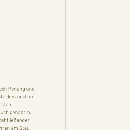
nach Penang und 
tücken noch in 
rsten 
auch gehabt zu 
zähfließender 
ahren am Stau 