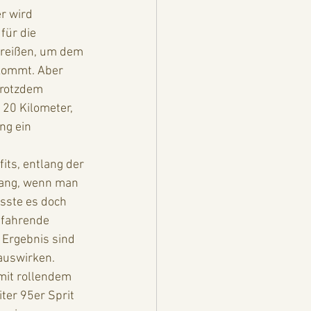
r wird 
für die 
freißen, um dem 
kommt. Aber 
Trotzdem 
20 Kilometer, 
ng ein 
its, entlang der 
wang, wenn man 
sste es doch 
nfahrende 
 Ergebnis sind 
auswirken. 
mit rollendem 
ter 95er Sprit 