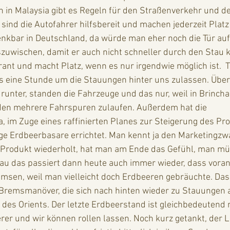
 in Malaysia gibt es Regeln für den Straßenverkehr und de
sind die Autofahrer hilfsbereit und machen jederzeit Platz 
denkbar in Deutschland, da würde man eher noch die Tür au
zuwischen, damit er auch nicht schneller durch den Stau 
erant und macht Platz, wenn es nur irgendwie möglich ist.  
s eine Stunde um die Stauungen hinter uns zulassen. Über 
runter, standen die Fahrzeuge und das nur, weil in Brincha
f den mehrere Fahrspuren zulaufen. Außerdem hat die 
 im Zuge eines raffinierten Planes zur Steigerung des Prof
ge Erdbeerbasare errichtet. Man kennt ja den Marketingz
 Produkt wiederholt, hat man am Ende das Gefühl, man mü
au das passiert dann heute auch immer wieder, dass vora
msen, weil man vielleicht doch Erdbeeren gebräuchte. Das
e Bremsmanöver, die sich nach hinten wieder zu Stauungen 
es Orients. Der letzte Erdbeerstand ist gleichbedeutend 
erer und wir können rollen lassen. Noch kurz getankt, der Li