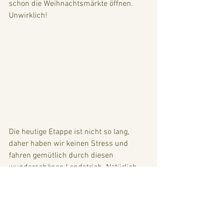
schon die Weihnachtsmärkte öffnen. 
Unwirklich!
Die heutige Etappe ist nicht so lang, 
daher haben wir keinen Stress und 
fahren gemütlich durch diesen 
wunderschönen Landstrich. Natürlich 
könnte es, auf Entfernung gesehen, auch 
immer irgendwo in der Steiermark sein 
oder in der Schweiz, wenn - wie Anni es 
treffend formulierte - da nicht immer 