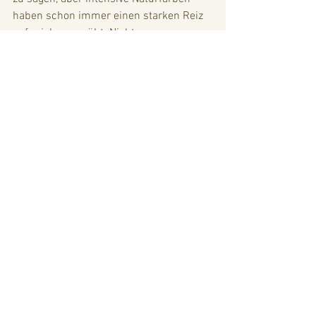
haben schon immer einen starken Reiz 
auf mich ausgeübt. Nicht nur 
Wasserfarben, auch Erdformationen und 
sandfarbene in Wüsten, 
Sonnenuntergänge, und Farbspiele am 
Himmel. Ganz gleich, sattsehen und die 
Farben in meinem Herzen speichern. 
Verziehe mich auf den Felsen am 
rechten Rand der Bucht. Gelblich-
braunes Gestein, flach und 
glattgeschmirgelt, vom 
wiederkehrenden Zusammenspiel von 