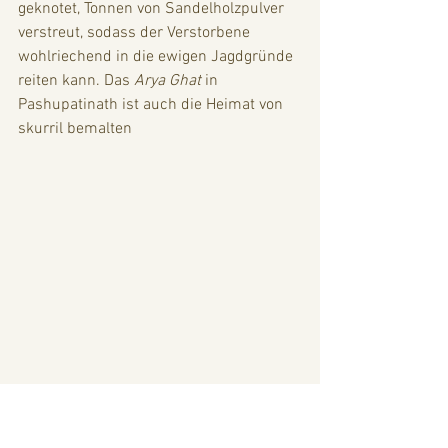
geknotet, Tonnen von Sandelholzpulver 
verstreut, sodass der Verstorbene 
wohlriechend in die ewigen Jagdgründe 
reiten kann. Das 
Arya Ghat
 in 
Pashupatinath ist auch die Heimat von 
skurril bemalten 
Sadhu Priestern. Mit denen Jungs stehe 