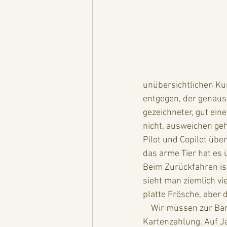
unübersichtlichen Kur
entgegen, der genauso 
gezeichneter, gut ei
nicht, ausweichen ge
Pilot und Copilot über
das arme Tier hat es
Beim Zurückfahren ist
sieht man ziemlich vi
platte Frösche, aber d
    Wir müssen zur Bank, denn in Sumatra ist man eher an Cash interessiert, als an 
Kartenzahlung. Auf Ja