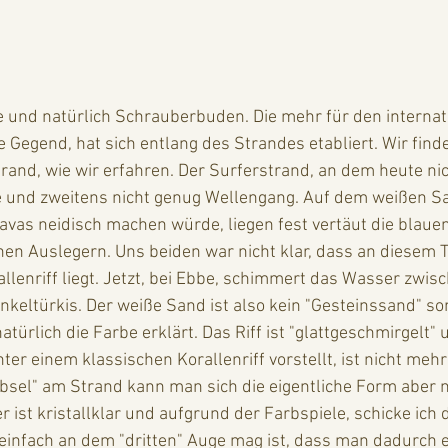
 und natürlich Schrauberbuden. Die mehr für den internat
e Gegend, hat sich entlang des Strandes etabliert. Wir find
and, wie wir erfahren. Der Surferstrand, an dem heute nicht
e und zweitens nicht genug Wellengang. Auf dem weißen San
vas neidisch machen würde, liegen fest vertäut die blauen
en Auslegern. Uns beiden war nicht klar, dass an diesem Te
allenriff liegt. Jetzt, bei Ebbe, schimmert das Wasser zwis
unkeltürkis. Der weiße Sand ist also kein "Gesteinssand" so
atürlich die Farbe erklärt. Das Riff ist "glattgeschmirgelt"
ter einem klassischen Korallenriff vorstellt, ist nicht meh
bsel" am Strand kann man sich die eigentliche Form aber n
 ist kristallklar und aufgrund der Farbspiele, schicke ich 
einfach an dem "dritten" Auge mag ist, dass man dadurch e