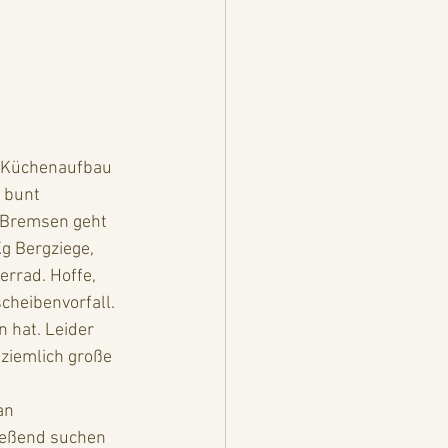
t Küchenaufbau 
 bunt 
 Bremsen geht 
g Bergziege, 
errad. Hoffe, 
heibenvorfall. 
 hat. Leider 
 ziemlich große 
ließend suchen 