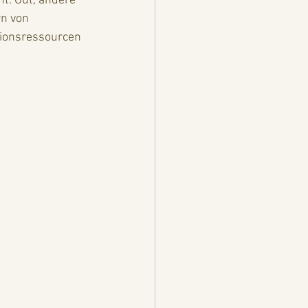
t. Gut, andere 
n von 
tionsressourcen 