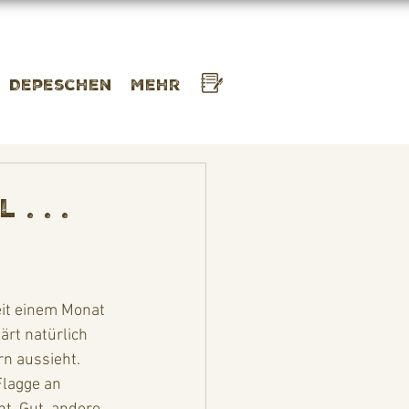
Depeschen
Mehr
. . .
eit einem Monat 
ärt natürlich 
rn aussieht. 
Flagge an 