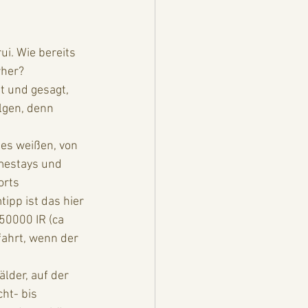
rher? 
t und gesagt, 
olgen, denn 
es weißen, von 
mestays und 
orts 
pp ist das hier 
50000 IR (ca 
ahrt, wenn der 
ht- bis 