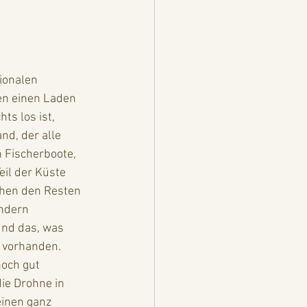
ionalen 
en einen Laden 
s los ist, 
d, der alle 
 Fischerboote, 
il der Küste 
chen den Resten 
ndern 
 und das, was 
r vorhanden. 
och gut 
die Drohne in 
inen ganz 