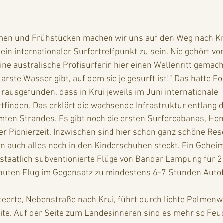
ein internationaler Surfertreffpunkt zu sein. Nie gehört vo
ne australische Profisurferin hier einen Wellenritt gemach
larste Wasser gibt, auf dem sie je gesurft ist!" Das hatte F
rausgefunden, dass in Krui jeweils im Juni internationale 
finden. Das erklärt die wachsende Infrastruktur entlang d
en Strandes. Es gibt noch die ersten Surfercabanas, Ho
r Pionierzeit. Inzwischen sind hier schon ganz schöne Res
auch alles noch in den Kinderschuhen steckt. Ein Geheimti
t staatlich subventionierte Flüge von Bandar Lampung für 2
inuten Flug im Gegensatz zu mindestens 6-7 Stunden Autof
e. Auf der Seite zum Landesinneren sind es mehr so Feuc