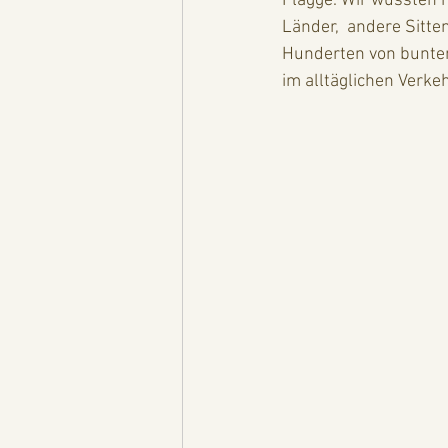
Flagge. Wir wussten n
Länder,  andere Sitte
Hunderten von bunten
im alltäglichen Verkeh