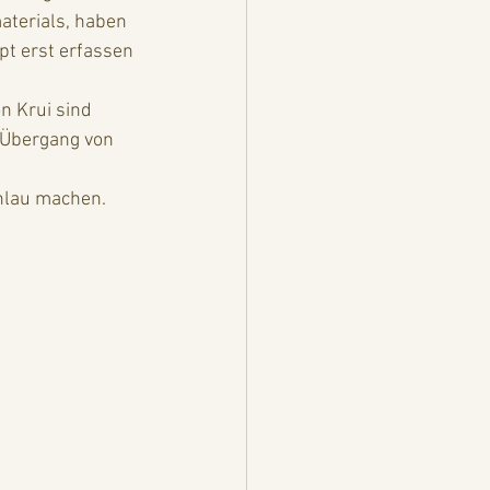
terials, haben 
pt erst erfassen 
n Krui sind 
m Übergang von 
hlau machen.