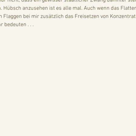
ur nicht, dass ein gewisser staatlicher Zwang dahinter steh
n. Hübsch anzusehen ist es alle mal. Auch wenn das Flatter
 Flaggen bei mir zusätzlich das Freisetzen von Konzentra
r bedeuten . . .