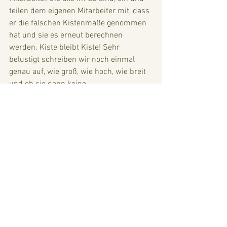
teilen dem eigenen Mitarbeiter mit, dass 
er die falschen Kistenmaße genommen 
hat und sie es erneut berechnen 
werden. Kiste bleibt Kiste! Sehr 
belustigt schreiben wir noch einmal 
genau auf, wie groß, wie hoch, wie breit 
und ob sie denn keine 
Standardberechnung hätten, wo sie mir 
doch selbst eine Abbildung gemailt 
haben, die ein baugleiches Motorrad, 
inklusive der gleichen Gepäckstücke 
darstellt. Die Angelegenheit entwickelt 
sich zur heiklen Kiste! Außerdem haben 
sie nachweislich 2015 eine ähnliches 
Motorrad für 1300, 00€ nach Nepal 
verschickt. Gut, liegt Jahre zurück und 
ist auch nicht so weit, doch 7300,00 
US$ wäre dann schon eine 