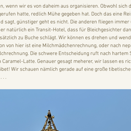
n, wenn wir es von daheim aus organisieren. Obwohl sich 
rufen hatte, redlich Mühe gegeben hat. Doch das eine Re
nd sagt, günstiger geht es nicht. Die anderen fliegen imme
r natürlich ein Transit-Hotel, dass für Bleichgesichter da
sätzlich zu Buche schlägt. Wir können es drehen und wend
ion von hier ist eine Milchmädchenrechnung, oder nach nep
ilchrechnung. Die schwere Entscheidung ruft nach hartem S
n Caramel-Latte. Genauer gesagt meherer, wir lassen es ric
 Tibet! Wir schauen nämlich gerade auf eine große tibetisch
. . 