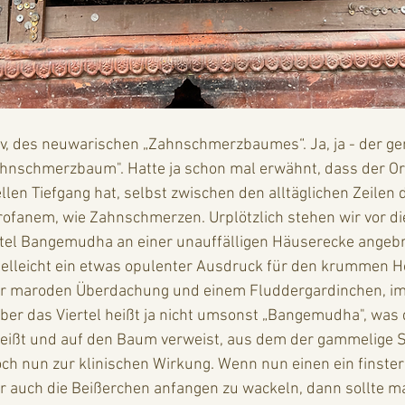
v, des neuwarischen „Zahnschmerzbaumes“. Ja, ja - der gen
Zahnschmerzbaum". Hatte ja schon mal erwähnt, dass der Or
llen Tiefgang hat, selbst zwischen den alltäglichen Zeilen 
rofanem, wie Zahnschmerzen. Urplötzlich stehen wir vor di
rtel Bangemudha an einer unauffälligen Häuserecke angebr
elleicht ein etwas opulenter Ausdruck für den krummen Ho
er maroden Überdachung und einem Fluddergardinchen, im
Aber das Viertel heißt ja nicht umsonst „Bangemudha", was 
ißt und auf den Baum verweist, aus dem der gammelige S
ch nun zur klinischen Wirkung. Wenn nun einen ein finster
er auch die Beißerchen anfangen zu wackeln, dann sollte ma