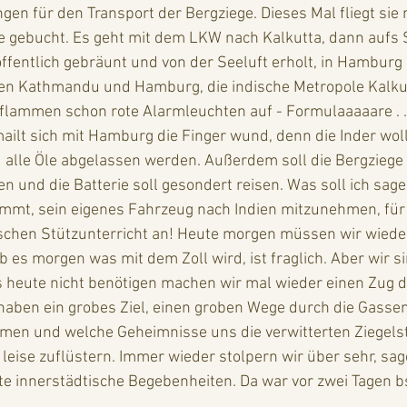
gen für den Transport der Bergziege. Dieses Mal fliegt sie 
ie gebucht. Es geht mit dem LKW nach Kalkutta, dann aufs S
entlich gebräunt und von der Seeluft erholt, in Hamburg an
en Kathmandu und Hamburg, die indische Metropole Kalkutt
flammen schon rote Alarmleuchten auf - Formulaaaaare . . 
ailt sich mit Hamburg die Finger wund, denn die Inder woll
d alle Öle abgelassen werden. Außerdem soll die Bergziege
n und die Batterie soll gesondert reisen. Was soll ich sag
mmt, sein eigenes Fahrzeug nach Indien mitzunehmen, für 
ischen Stützunterricht an! Heute morgen müssen wir wiede
es morgen was mit dem Zoll wird, ist fraglich. Aber wir sind
s heute nicht benötigen machen wir mal wieder einen Zug d
haben ein grobes Ziel, einen groben Wege durch die Gassen
en und welche Geheimnisse uns die verwitterten Ziegelst
eise zuflüstern. Immer wieder stolpern wir über sehr, sag
nte innerstädtische Begebenheiten. Da war vor zwei Tagen b