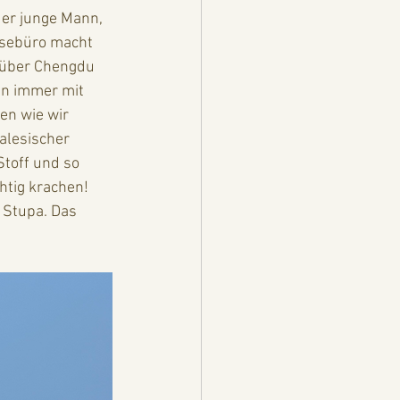
der junge Mann, 
isebüro macht 
r über Chengdu 
nn immer mit 
en wie wir 
alesischer 
toff und so 
htig krachen! 
e Stupa. Das 