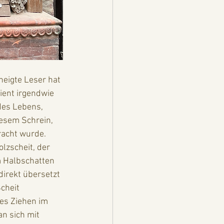
eigte Leser hat 
ient irgendwie 
des Lebens, 
esem Schrein, 
acht wurde. 
lzscheit, der 
 Halbschatten 
direkt übersetzt 
cheit 
es Ziehen im 
n sich mit 