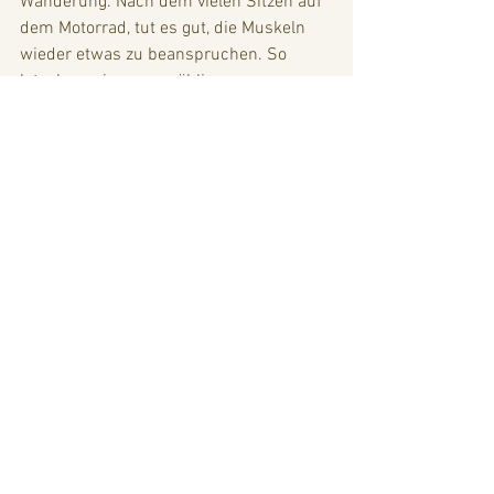
Wanderung. Nach dem vielen Sitzen auf 
dem Motorrad, tut es gut, die Muskeln 
wieder etwas zu beanspruchen. So 
latschen wir, von unzähligen 
Augenpaaren stierend verfolgt, in 
Richtung Tapan, auf der Suche nach 
einer Cocktailbar, wo wir Annis 
Geburtstag gebührend feiern können. 
Unsere Wahl fällt auf ein kleines, grünes 
Teehaus. Die Bezeichnung entstammt 
natürlich meinem Hang zur 
Reiseromantik, denn der Schuppen ist - 
wie wir erstaunt erfahren - 24 Std. 
geöffnet. Aber die Dame des Hauses ist 
super nett, die Kommunikation läuft 
über den digitalen Übersetzer und die 
Englischkenntnisse der Tochter