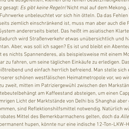
ind die ausgefeilten, kleinen und feinen Gesetzmäßigkeiten
 gesagt: 
Es gibt keine Regeln!
 Nicht mal auf dem Mekong, 
Fuhrwerke unbeleuchtet vor sich hin ötteln. Da das Fehlen 
eits ziemlich einschränkend ist, muss man aber auch die F
System andererseits bietet. Das heißt im asiatischen Klartex
dadurch wird Straßenverkehr etwas unübersichtlich und hä
tan. Aber, was soll ich sagen? Es ist und bleibt ein Abente
t es nichts Spannenderes, als beispielsweise mit einem Mo
ar zu fahren, um seine täglichen Einkäufe zu erledigen. Das
ßtreibend und einfach herrlich befreiend. Man stelle sich
serer schönen westfälischen Heimatmetropole vor, wo wir
zu zweit, mitten im Patriziergewühl zwischen den Markstä
utebeutelbehängt am Kaffeestand absteigen, um einen Capp
men, sind Reflektionshilfsmittel notwendig. Natürlich w
probates Mittel des Bemerkbarmachens gelten, doch da 
Alle
permanent hupen, könnte nur eine indische 12-Ton-LKW-H