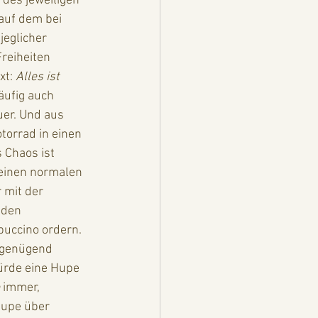
 des jeweiligen 
auf dem bei 
jeglicher 
reiheiten 
t: 
Alles ist 
ufig auch 
uer. Und aus 
torrad in einen 
 Chaos ist 
 einen normalen 
 mit der 
nden 
uccino ordern. 
ürde eine Hupe 
 immer, 
upe über 