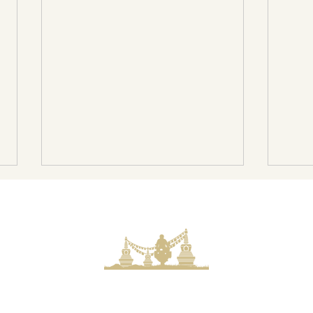
Rac
Probepacken . . .