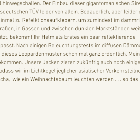
 hinwegschallen. Der Einbau dieser gigantomanischen Sire
deutschen TÜV leider von allein. Bedauerlich, aber leider e
 einmal zu Refelktionsaufklebern, um zumindest im dämmri
raßen, in Gassen und zwischen dunklen Marktständen weith
sitzt, bekommt Ihr Helm als Erstes ein paar reflektierende 
asst. Nach einigen Beleuchtungstests im diffusen Dämme
 dieses Leopardenmuster schon mal ganz ordentlich. Mein
ekommen. Unsere Jacken zieren zukünftig auch noch einige
sodass wir im Lichtkegel jeglicher asiatischer Verkehrsteil
scha,  wie ein Weihnachtsbaum leuchten werden . . . so da