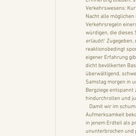
Erinnerung blieben, s
Verkehrswesens: Kurz
Nacht alle möglichen 
Verkehrsregeln einers
würdigen, die dieses 
erlaubt!
  Zugegeben, 
reaktionsbedingt spon
eigener Erfahrung gib
dicht bevölkerten Bas
überwältigend, schwei
Samstag morgen in un
Bergziege entspannt 
hindurchrollen und j
   Damit wir im schummrigen Licht der Marktstände von Delhi bis Shanghai aber genügend 
Aufmerksamkeit bekom
in jenem Erdteil als 
ununterbrochen und 