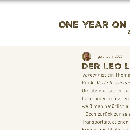
One year on
Ingo
7. Jan. 2023
Der Leo l
Verkehr
 ist ein Them
Punkt 
Verkehrssicher
Um absolut sicher zu 
bekommen, müssten wir
weiß man natürlich auch
   Doch zurück zur asiatischen Verkehrsproblematik. Aufgrund der meisten 
Transportsituationen,