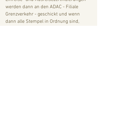
werden dann an den ADAC - Filiale 
Grenzverkehr - geschickt und wenn 
dann alle Stempel in Ordnung sind, 
bekommen wir unsere 
Sicherheitseinlage, unverzinst natürlich, 
zurückerstattet. Dieser bürokratische 
Formalakt kostet übrigens 350 
Schleifen. Natürlich bin ich mir ziemlich 
sicher, dass jeder Grenzposten, bspw im 
laotischen Dschungel, genau weiß, wie 
das Ding abgestempelt werden muss. 