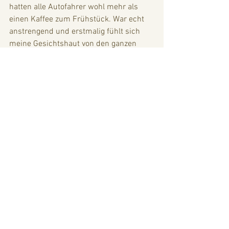
hatten alle Autofahrer wohl mehr als 
einen Kaffee zum Frühstück. War echt 
anstrengend und erstmalig fühlt sich 
meine Gesichtshaut von den ganzen 
Abgasen richtig gereizt an. Dann melden 
wir uns bei Toni. Was nun folgt, ist ein 
Lehrstück in asiatischer Effektivität. 
Also, vor unserem Hotel in Padang 
Sidempuan steht morgens ein Kerl, er 
heißt Ruly, und bestaunt die Bergziege. 
Wir kommen ins Gespräch, er ist 
ebenfalls ein Biker und wir berichten, 
was wir so machen. Er zeigt sich 
beeindruckt. Wir fragen nach Fähren mit 
Ziel Malaysia. Er sagt, er kennt 
jemanden, der kennt jemanden, den er 
fragen kann. Anni und er tauschen 
Telefonnummern und nach drei Stunden 
trudeln die ersten Infos ein. Irgendein 