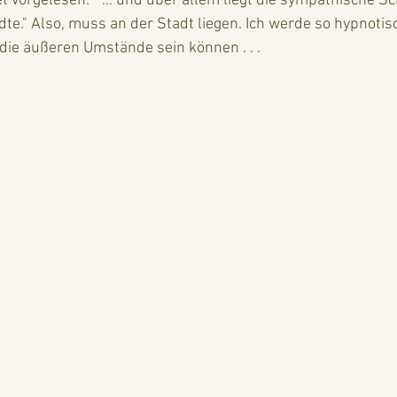
vorgelesen: " ... und über allem liegt die sympathische Sch
te." Also, muss an der Stadt liegen. Ich werde so hypnotisc
die äußeren Umstände sein können . . . 