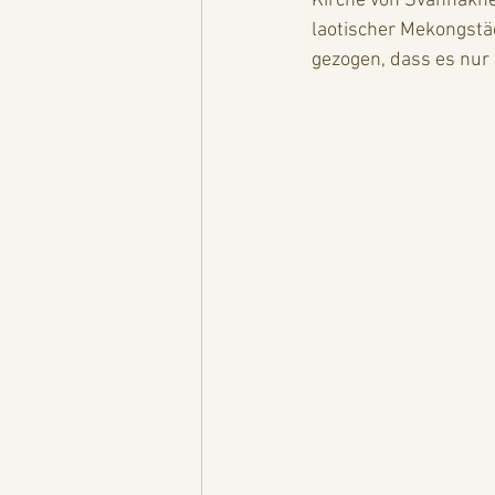
Kirche von Svannakhet 
laotischer Mekongstäd
gezogen, dass es nur 