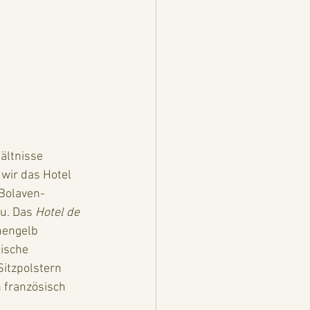
ältnisse 
 wir das Hotel 
 Bolaven-
u. Das 
Hotel de 
nengelb 
ische 
itzpolstern 
 französisch 