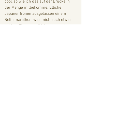
cool, so wie ich das auf der Brücke in 
der Menge mitbekomme. Etliche 
Japaner frönen ausgelassen einem 
Selfiemarathon, was mich auch etwas 
irritiert. Tja, was soll ich sagen, jeder 
geht mit seiner Geschichte anders um! 
Im Hinblick auf die aktuellen 
Kriegssituationen, empfinde ich die 
ausgelassene Stimmung hier, nennen 
wir es mal vorsichtig, situativ respektlos 
und gedankenlos. Bonne nuit folks.