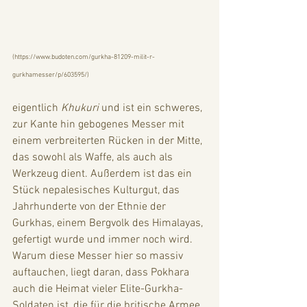
(
https://www.budoten.com/gurkha-81209-milit-r-
gurkhamesser/p/603595/
)
eigentlich 
Khukuri
 und ist ein schweres, 
zur Kante hin gebogenes Messer mit 
einem verbreiterten Rücken in der Mitte, 
das sowohl als Waffe, als auch als 
Werkzeug dient. Außerdem ist das ein 
Stück nepalesisches Kulturgut, das 
Jahrhunderte von der Ethnie der 
Gurkhas, einem Bergvolk des Himalayas, 
gefertigt wurde und immer noch wird. 
Warum diese Messer hier so massiv 
auftauchen, liegt daran, dass Pokhara 
auch die Heimat vieler Elite-Gurkha-
Soldaten ist, die für die britische Armee, 