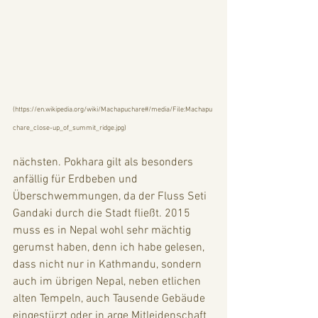
(
https://en.wikipedia.org/wiki/Machapuchare#/media/File:Machapu
chare_close-up_of_summit_ridge.jpg
)
nächsten. Pokhara gilt als besonders 
anfällig für Erdbeben und 
Überschwemmungen, da der Fluss Seti 
Gandaki durch die Stadt fließt. 2015 
muss es in Nepal wohl sehr mächtig 
gerumst haben, denn ich habe gelesen, 
dass nicht nur in Kathmandu, sondern 
auch im übrigen Nepal, neben etlichen 
alten Tempeln, auch Tausende Gebäude 
eingestürzt oder in arge Mitleidenschaft 