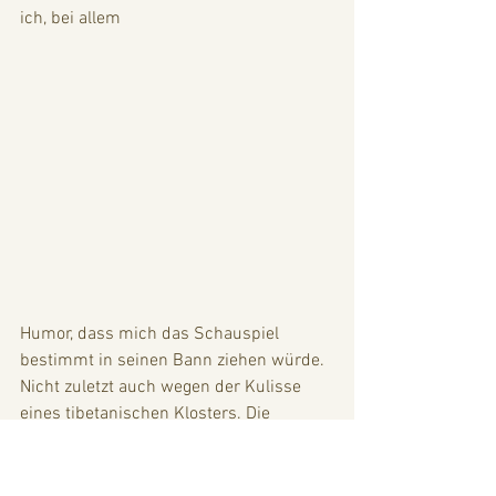
ich, bei allem 
Humor, dass mich das Schauspiel 
bestimmt in seinen Bann ziehen würde. 
Nicht zuletzt auch wegen der Kulisse 
eines tibetanischen Klosters. Die 
maskierten Schauspieler stellen so 
maskiert, ehemalige buddhistische 
Heilige, zornige Gottheiten, 